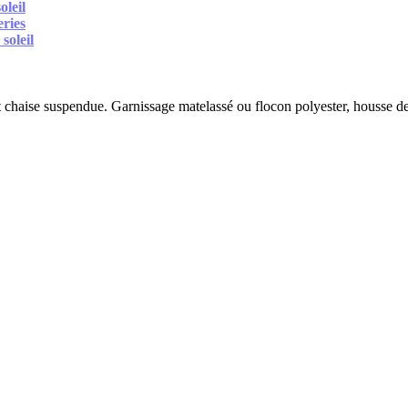
oleil
eries
soleil
 chaise suspendue. Garnissage matelassé ou flocon polyester, housse deh