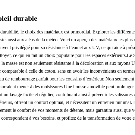
leil durable
et durabilité, le choix des matériaux est primordial. Explorer les différe
iste aussi aux aléas de la météo. Voici un aperçu des matériaux les plus
souvent privilégié pour sa résistance à l’eau et aux UV, ce qui aide à p
 nettoyer, ce qui en fait un choix populaire pour les espaces extérieurs.
s la masse est non seulement résistante à la décoloration et aux rayons UV
ur comparable à celle du coton, sans en avoir les inconvénients en term
au de rembourrage parfait pour les coussins d’extérieur. Non seulement e
ourraient mener à des moisissures.Une housse amovible peut prolonger la
nt un lavage facile et régulier, contribuant ainsi à prévenir les salissur
rieurs, offrent un confort optimal, et nécessitent un entretien minimal. In
ment le confort de vos moments de détente, mais garantira aussi que vos
correspondent à vos besoins, et profitez de la transformation de votre e