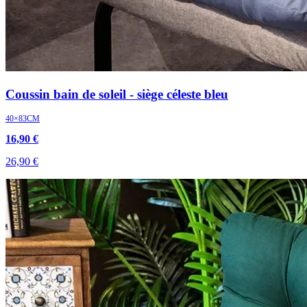
Coussin bain de soleil - siège céleste bleu
40×83CM
16,90 €
26,90 €