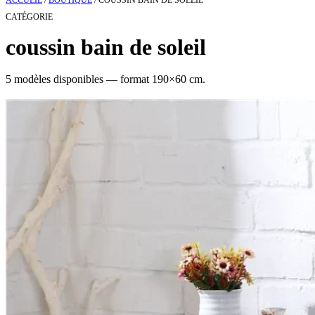
ACCUEIL
/
BOUTIQUE
/
COUSSIN BAIN DE SOLEIL
CATÉGORIE
coussin bain de soleil
5
modèle
s
disponible
s
— format 190×60 cm.