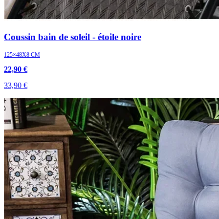
Coussin bain de soleil - étoile noire
125×48X8 CM
22,90 €
33,90 €