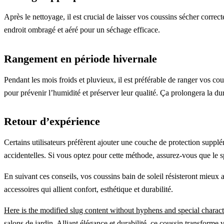
Après le nettoyage, il est crucial de laisser vos coussins sécher correct
endroit ombragé et aéré pour un séchage efficace.
Rangement en période hivernale
Pendant les mois froids et pluvieux, il est préférable de ranger vos co
pour prévenir l’humidité et préserver leur qualité. Ça prolongera la du
Retour d’expérience
Certains utilisateurs préfèrent ajouter une couche de protection supplé
accidentelles. Si vous optez pour cette méthode, assurez-vous que le s
En suivant ces conseils, vos coussins bain de soleil résisteront mieux
accessoires qui allient confort, esthétique et durabilité.
Here is the modified slug content without hyphens and special characte
salons de jardin. Alliant élégance et durabilité, ce coussin transform