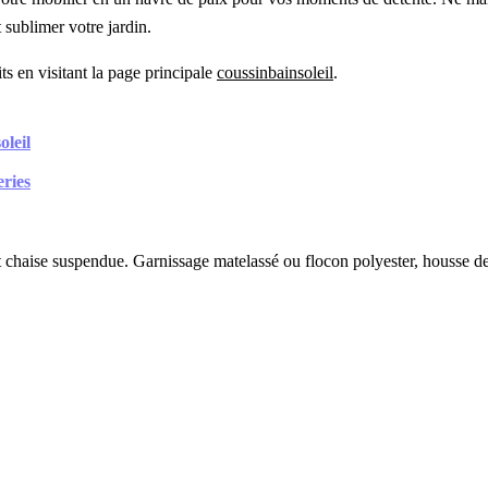
sublimer votre jardin.
ts en visitant la page principale
coussinbainsoleil
.
oleil
eries
 chaise suspendue. Garnissage matelassé ou flocon polyester, housse deh