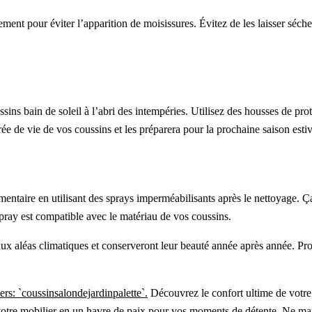
ement pour éviter l’apparition de moisissures. Évitez de les laisser sécher
ussins bain de soleil à l’abri des intempéries. Utilisez des housses de p
rée de vie de vos coussins et les préparera pour la prochaine saison estiv
mentaire en utilisant des sprays imperméabilisants après le nettoyage. Ça 
pray est compatible avec le matériau de vos coussins.
 aux aléas climatiques et conserveront leur beauté année après année. Pr
rs: `coussinsalondejardinpalette`.
Découvrez le confort ultime de votre
e votre mobilier en un havre de paix pour vos moments de détente. Ne man