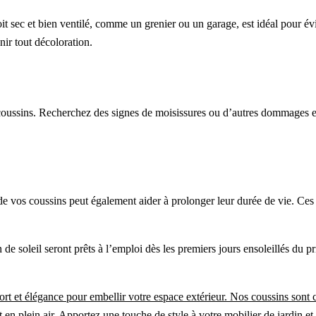
roit sec et bien ventilé, comme un grenier ou un garage, est idéal pour é
nir tout décoloration.
s coussins. Recherchez des signes de moisissures ou d’autres dommages et
 de vos coussins peut également aider à prolonger leur durée de vie. Ces
de soleil seront prêts à l’emploi dès les premiers jours ensoleillés du p
fort et élégance pour embellir votre espace extérieur. Nos coussins sont 
ant en plein air. Apportez une touche de style à votre mobilier de jardin