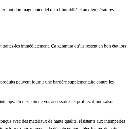
viter tout dommage potentiel dû à l’humidité et aux températures
 traitez-les immédiatement. Ça garantira qu’ils restent en bon état lors
 produits peuvent fournir une barrière supplémentaire contre les
rintemps. Prenez soin de vos accessoires et profitez d’une saison
conçus avec des matériaux de haute qualité, résistants aux intempéries
 et transformez vos moments de détente en véritables havres de paix.