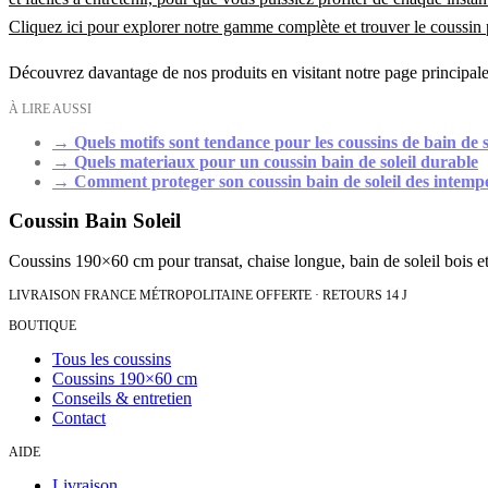
Cliquez ici pour explorer notre gamme complète et trouver le coussin 
Découvrez davantage de nos produits en visitant notre page principal
À LIRE AUSSI
→
Quels motifs sont tendance pour les coussins de bain de s
→
Quels materiaux pour un coussin bain de soleil durable
→
Comment proteger son coussin bain de soleil des intemp
Coussin Bain Soleil
Coussins 190×60 cm pour transat, chaise longue, bain de soleil bois et
LIVRAISON FRANCE MÉTROPOLITAINE OFFERTE · RETOURS 14 J
BOUTIQUE
Tous les coussins
Coussins 190×60 cm
Conseils & entretien
Contact
AIDE
Livraison