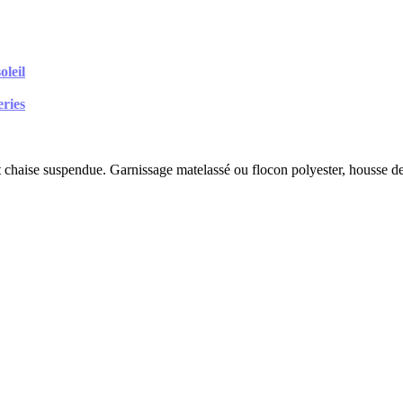
oleil
eries
 chaise suspendue. Garnissage matelassé ou flocon polyester, housse deh