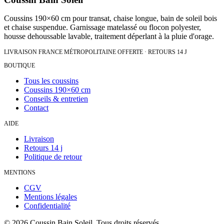
Coussins 190×60 cm pour transat, chaise longue, bain de soleil bois
et chaise suspendue. Garnissage matelassé ou flocon polyester,
housse dehoussable lavable, traitement déperlant à la pluie d'orage.
LIVRAISON FRANCE MÉTROPOLITAINE OFFERTE · RETOURS 14 J
BOUTIQUE
Tous les coussins
Coussins 190×60 cm
Conseils & entretien
Contact
AIDE
Livraison
Retours 14 j
Politique de retour
MENTIONS
CGV
Mentions légales
Confidentialité
©
2026
Coussin Bain Soleil. Tous droits réservés.