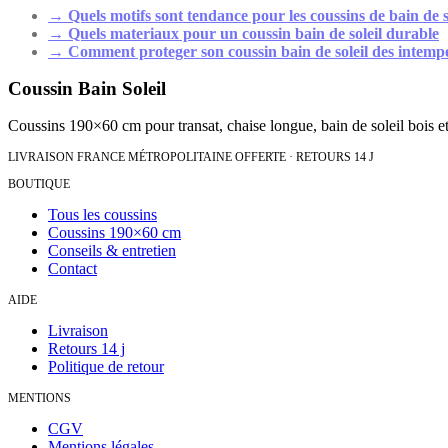
→
Quels motifs sont tendance pour les coussins de bain de s
→
Quels materiaux pour un coussin bain de soleil durable
→
Comment proteger son coussin bain de soleil des intemp
Coussin Bain Soleil
Coussins 190×60 cm pour transat, chaise longue, bain de soleil bois et
LIVRAISON FRANCE MÉTROPOLITAINE OFFERTE · RETOURS 14 J
BOUTIQUE
Tous les coussins
Coussins 190×60 cm
Conseils & entretien
Contact
AIDE
Livraison
Retours 14 j
Politique de retour
MENTIONS
CGV
Mentions légales