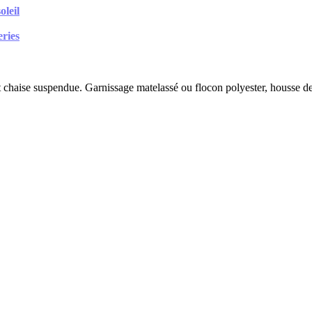
oleil
eries
 chaise suspendue. Garnissage matelassé ou flocon polyester, housse deh