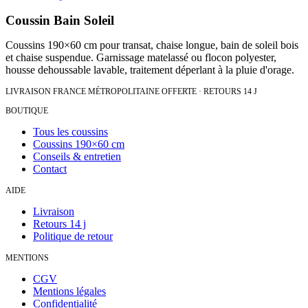
Coussin Bain Soleil
Coussins 190×60 cm pour transat, chaise longue, bain de soleil bois
et chaise suspendue. Garnissage matelassé ou flocon polyester,
housse dehoussable lavable, traitement déperlant à la pluie d'orage.
LIVRAISON FRANCE MÉTROPOLITAINE OFFERTE · RETOURS 14 J
BOUTIQUE
Tous les coussins
Coussins 190×60 cm
Conseils & entretien
Contact
AIDE
Livraison
Retours 14 j
Politique de retour
MENTIONS
CGV
Mentions légales
Confidentialité