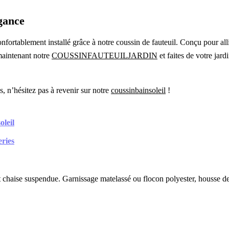
gance
nfortablement installé grâce à notre coussin de fauteuil. Conçu pour alli
maintenant notre
COUSSINFAUTEUILJARDIN
et faites de votre jar
s, n’hésitez pas à revenir sur notre
coussinbainsoleil
!
oleil
eries
 chaise suspendue. Garnissage matelassé ou flocon polyester, housse deh