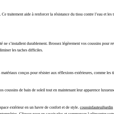
Ce traitement aide à renforcer la résistance du tissu contre l’eau et les
ité ne s’installent durablement. Brossez légèrement vos coussins pour ret
miner les taches difficiles.
es matériaux conçus pour résister aux réflexions extérieures, comme les 
os coussins de bain de soleil tout en maintenant leur apparence luxueus
space extérieur en un havre de confort et de style.
coussinfauteuiljardin
x intempéries. Cliquez pour en savoir plus et commencer à réinventer votr