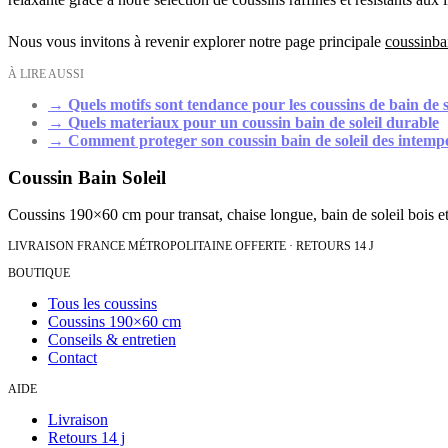
Nous vous invitons à revenir explorer notre page principale
coussinbai
À LIRE AUSSI
→
Quels motifs sont tendance pour les coussins de bain de s
→
Quels materiaux pour un coussin bain de soleil durable
→
Comment proteger son coussin bain de soleil des intemp
Coussin Bain Soleil
Coussins 190×60 cm pour transat, chaise longue, bain de soleil bois et
LIVRAISON FRANCE MÉTROPOLITAINE OFFERTE · RETOURS 14 J
BOUTIQUE
Tous les coussins
Coussins 190×60 cm
Conseils & entretien
Contact
AIDE
Livraison
Retours 14 j