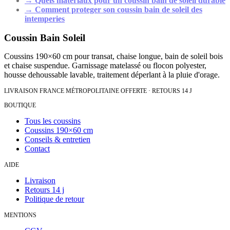
→
Quels materiaux pour un coussin bain de soleil durable
→
Comment proteger son coussin bain de soleil des
intemperies
Coussin Bain Soleil
Coussins 190×60 cm pour transat, chaise longue, bain de soleil bois
et chaise suspendue. Garnissage matelassé ou flocon polyester,
housse dehoussable lavable, traitement déperlant à la pluie d'orage.
LIVRAISON FRANCE MÉTROPOLITAINE OFFERTE · RETOURS 14 J
BOUTIQUE
Tous les coussins
Coussins 190×60 cm
Conseils & entretien
Contact
AIDE
Livraison
Retours 14 j
Politique de retour
MENTIONS