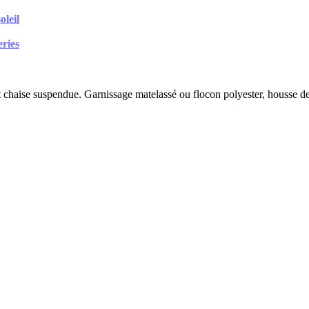
oleil
eries
 chaise suspendue. Garnissage matelassé ou flocon polyester, housse deh