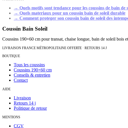
→
Quels motifs sont tendance pour les coussins de bain de s
→
Quels materiaux pour un coussin bain de soleil durable
→
Comment proteger son coussin bain de soleil des intemp
Coussin Bain Soleil
Coussins 190×60 cm pour transat, chaise longue, bain de soleil bois et
LIVRAISON FRANCE MÉTROPOLITAINE OFFERTE · RETOURS 14 J
BOUTIQUE
Tous les coussins
Coussins 190×60 cm
Conseils & entretien
Contact
AIDE
Livraison
Retours 14 j
Politique de retour
MENTIONS
CGV